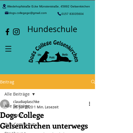
Wiedehopfstraße Ecke Münsterstraße, 45892 Gelsenkirchen
dogs.collegege@gmail.com
0157 83035604
Hundeschule
Beitrag
Alle Beiträge
claudiaplaschke
Alle Beiträge
26. Juli 2020
1 Min. Lesezeit
Dogs College
Loslegen
Gelsenkirchen unterwegs
Ihre Community