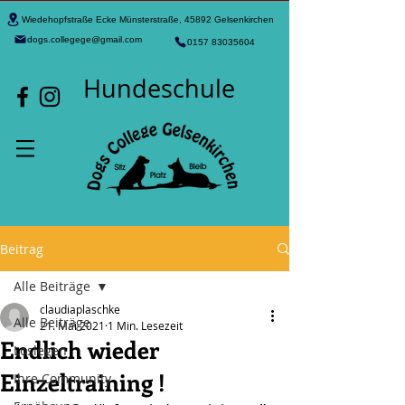
Wiedehopfstraße Ecke Münsterstraße, 45892 Gelsenkirchen
dogs.collegege@gmail.com
0157 83035604
Hundeschule
Beitrag
Alle Beiträge
claudiaplaschke
Alle Beiträge
21. Mai 2021
1 Min. Lesezeit
Endlich wieder
Loslegen
Einzeltraining !
Ihre Community