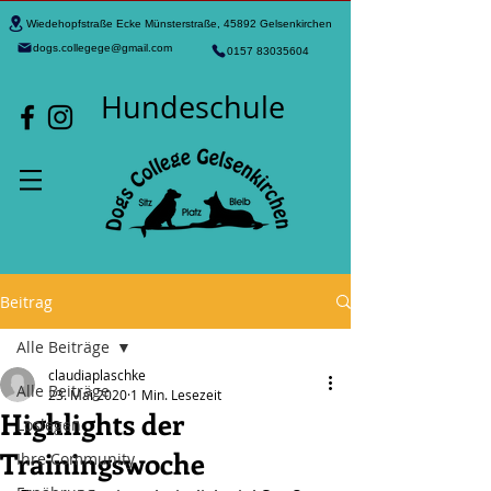
Wiedehopfstraße Ecke Münsterstraße, 45892 Gelsenkirchen
dogs.collegege@gmail.com
0157 83035604
Hundeschule
Beitrag
Alle Beiträge
claudiaplaschke
Alle Beiträge
23. Mai 2020
1 Min. Lesezeit
Highlights der
Loslegen
Trainingswoche
Ihre Community