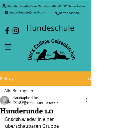
Wiedehopfstraße Ecke Münsterstraße, 45892 Gelsenkirchen
dogs.collegege@gmail.com
0157 83035604
Hundeschule
Beitrag
Alle Beiträge
claudiaplaschke
Alle Beiträge
30. Mai 2021
1 Min. Lesezeit
Hunderunde 1.0
Loslegen
Endlich wieder in einer 
Ihre Community
überschaubaren Gruppe 