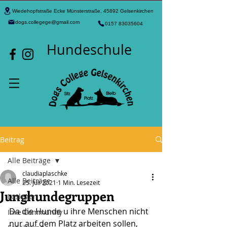
Wiedehopfstraße Ecke Münsterstraße, 45892 Gelsenkirchen
dogs.collegege@gmail.com
0157 83035604
Hundeschule
Beitrag
Alle Beiträge
claudiaplaschke
Alle Beiträge
25. Juli 2021
1 Min. Lesezeit
Junghundegruppen
Loslegen
Da die Hunde u ihre Menschen nicht 
Ihre Community
nur auf dem Platz arbeiten sollen, 