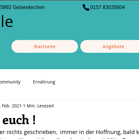
45892 Gelsenkirchen
0157 83035604
le
Startseite
Angebote
Community
Ernährung
. Feb. 2021
1 Min. Lesezeit
 euch !
er nichts geschrieben,  immer in der Hoffnung, bald k