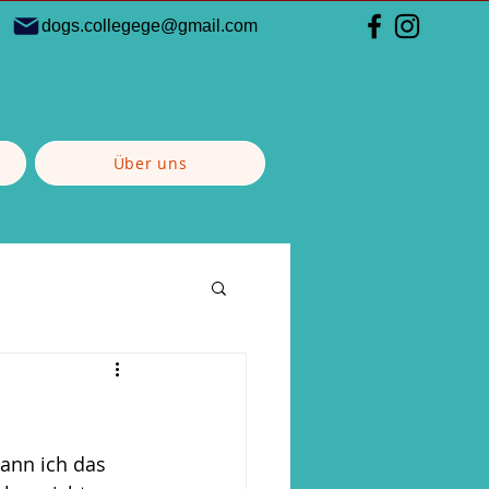
dogs.collegege@gmail.com
Über uns
ann ich das 