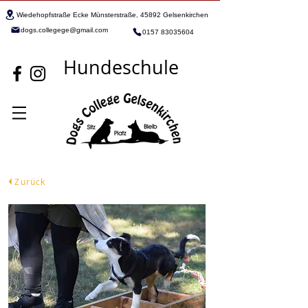
Wiedehopfstraße Ecke Münsterstraße, 45892 Gelsenkirchen
dogs.collegege@gmail.com
0157 83035604
Hundeschule
Zurück